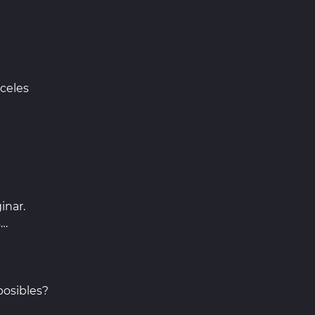
nceles
inar.
s…
posibles?