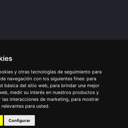
kies
LACES
OTROS IDIOMAS
cookies y otras tecnologías de seguimiento para
o Legal
Pray as you go (inglés)
 de navegación con los siguientes fines:
para
vacidad
Passo a rezar (portugués)
ad básica del sitio web
ativos
Prie en Chemin (francés)
,
para brindar una mejor
 somos
Bidden Onderweg (neerlandés)
 web
,
medir su interés en nuestros productos y
Fi tariqi osally (árabe)
r las interacciones de marketing
,
para mostrar
 relevantes para usted
.
Configurar