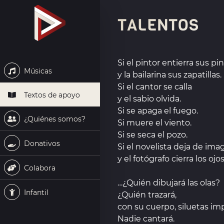
TALENTOS
Si el pintor entierra sus pi
Músicas
y la bailarina sus zapatillas.
Si el cantor se calla
Textos de apoyo
y el sabio olvida.
Si se apaga el fuego.
¿Quiénes somos?
Si muere el viento.
Si se seca el pozo.
Donativos
Si el novelista deja de imag
y el fotógrafo cierra los ojo
Colabora
…¿Quién dibujará las olas?
Infantil
¿Quién trazará,
con su cuerpo, siluetas im
Nadie cantará.