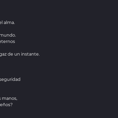
el alma.
l mundo.
eternos
gaz de un instante.
nseguridad
s manos,
ueños?