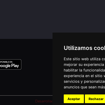
Utilizamos coo
EN
Este sitio web utiliza 
Avis
mejorar su experiencia
Política de pri
habilitar la funcionalid
Don
Quiénes
experiencia en el sitio
servicios y personaliza
anuncios que sean más
Aceptar
Rechazar
Desarrollado por SJDigital