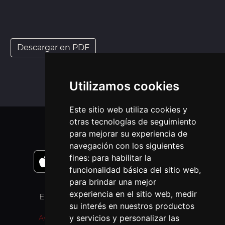
Descargar en PDF
Utilizamos cookies
Este sitio web utiliza cookies y
otras tecnologías de seguimiento
APLICACIONES MÓVIL
para mejorar su experiencia de
navegación con los siguientes
fines:
para habilitar la
funcionalidad básica del sitio web
,
para brindar una mejor
experiencia en el sitio web
,
medir
ENLACES
OTROS IDIOMAS
su interés en nuestros productos
y servicios y personalizar las
Aviso Legal
Pray as you go (inglés)