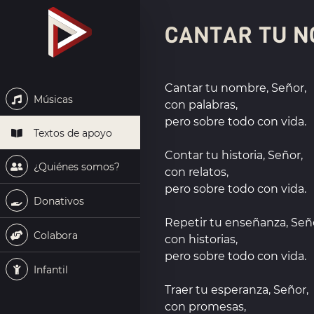
CANTAR TU 
Cantar tu nombre, Señor,
Músicas
con palabras,
pero sobre todo con vida.
Textos de apoyo
Contar tu historia, Señor,
¿Quiénes somos?
con relatos,
pero sobre todo con vida.
Donativos
Repetir tu enseñanza, Señ
Colabora
con historias,
pero sobre todo con vida.
Infantil
Traer tu esperanza, Señor,
con promesas,