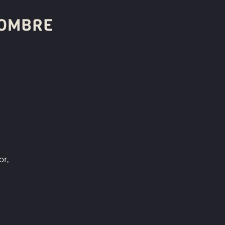
NOMBRE
or,