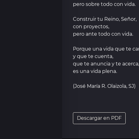
pero sobre todo con vida.
Construir tu Reino, Señor,
con proyectos,
pero ante todo con vida.
Porque una vida que te ca
y que te cuenta,
que te anuncia y te acerca
es una vida plena.
(José María R. Olaizola, SJ)
Descargar en PDF