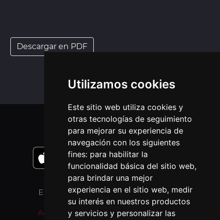
Descargar en PDF
Utilizamos cookies
Este sitio web utiliza cookies y
otras tecnologías de seguimiento
APLICACIONES MÓVIL
para mejorar su experiencia de
navegación con los siguientes
fines:
para habilitar la
funcionalidad básica del sitio web
,
para brindar una mejor
experiencia en el sitio web
,
medir
ENLACES
OTROS IDIOMAS
su interés en nuestros productos
y servicios y personalizar las
Aviso Legal
Pray as you go (inglés)