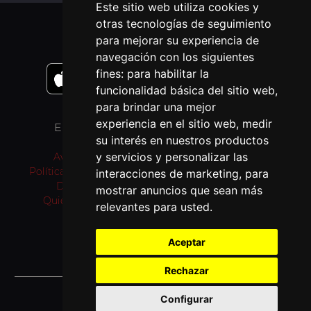
Este sitio web utiliza cookies y
otras tecnologías de seguimiento
APLICACIONES MÓVIL
para mejorar su experiencia de
navegación con los siguientes
fines:
para habilitar la
funcionalidad básica del sitio web
,
para brindar una mejor
experiencia en el sitio web
,
medir
ENLACES
OTROS IDIOMAS
su interés en nuestros productos
y servicios y personalizar las
Aviso Legal
Pray as you go (inglés)
Política de privacidad
Passo a rezar (portugués)
interacciones de marketing
,
para
Donativos
Prie en Chemin (francés)
mostrar anuncios que sean más
Quiénes somos
Bidden Onderweg
relevantes para usted
.
(neerlandés)
Fi tariqi osally (árabe)
Aceptar
Rechazar
© 2026 Jesuitas España
Configurar