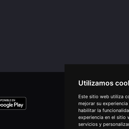
Utilizamos coo
EN
Este sitio web utiliza 
Avis
mejorar su experiencia
Política de pri
habilitar la funcionalid
Don
Quiénes
experiencia en el sitio
servicios y personaliza