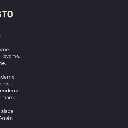
STO
.
ame.
, lávame.
me.
óndeme.
 de Ti.
fiéndeme
llámame.
 alabe.
. Amén