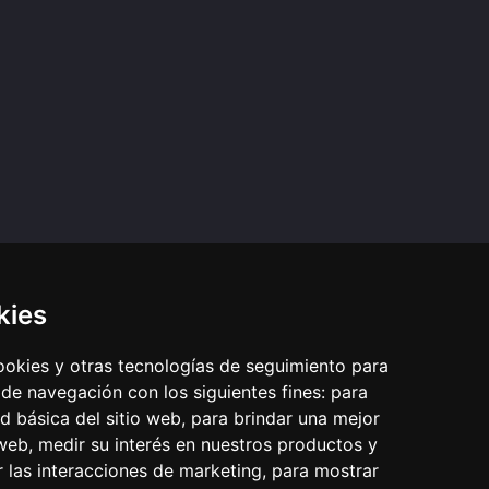
kies
LACES
OTROS IDIOMAS
cookies y otras tecnologías de seguimiento para
o Legal
Pray as you go (inglés)
 de navegación con los siguientes fines:
para
vacidad
Passo a rezar (portugués)
ad básica del sitio web
ativos
Prie en Chemin (francés)
,
para brindar una mejor
 somos
Bidden Onderweg (neerlandés)
 web
,
medir su interés en nuestros productos y
Fi tariqi osally (árabe)
r las interacciones de marketing
,
para mostrar