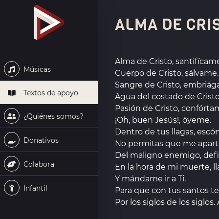
ALMA DE CRI
Alma de Cristo, santifícame
Músicas
Cuerpo de Cristo, sálvame.
Sangre de Cristo, embriág
Textos de apoyo
Agua del costado de Cristo
Pasión de Cristo, confórta
¿Quiénes somos?
¡Oh, buen Jesús!, óyeme.
Dentro de tus llagas, esc
Donativos
No permitas que me aparte
Del maligno enemigo, de
Colabora
En la hora de mi muerte, 
Y mándame ir a Ti.
Infantil
Para que con tus santos te
Por los siglos de los siglos