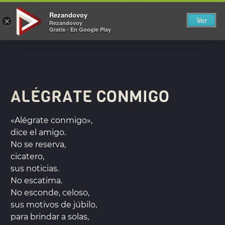
REZANDOVOY
Rezandovoy
Ver
×
Rezandovoy
Gratis - En Google Play
ALÉGRATE CONMIGO
«Alégrate conmigo»,
dice el amigo.
No se reserva,
cicatero,
sus noticias.
No escatima.
No esconde, celoso,
sus motivos de júbilo,
para brindar a solas,