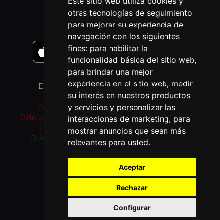
Este sitio web utiliza cookies y
otras tecnologías de seguimiento
APLICACIONES MÓVIL
para mejorar su experiencia de
navegación con los siguientes
fines:
para habilitar la
funcionalidad básica del sitio web
,
para brindar una mejor
experiencia en el sitio web
,
medir
ENLACES
OTROS IDIOMAS
su interés en nuestros productos
y servicios y personalizar las
Aviso Legal
Pray as you go (inglés)
Política de privacidad
Passo a rezar (portugués)
interacciones de marketing
,
para
Donativos
Prie en Chemin (francés)
mostrar anuncios que sean más
Quiénes somos
Bidden Onderweg
relevantes para usted
.
(neerlandés)
Fi tariqi osally (árabe)
Aceptar
Rechazar
© 2026 Jesuitas España
Configurar