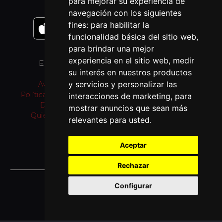
para mejorar su experiencia de
navegación con los siguientes
fines:
para habilitar la
funcionalidad básica del sitio web
,
para brindar una mejor
experiencia en el sitio web
,
medir
ENLACES
OTROS IDIOMAS
su interés en nuestros productos
y servicios y personalizar las
Aviso Legal
Pray as you go (inglés)
Política de privacidad
Passo a rezar (portugués)
interacciones de marketing
,
para
Donativos
Prie en Chemin (francés)
mostrar anuncios que sean más
Quiénes somos
Bidden Onderweg
relevantes para usted
.
(neerlandés)
Fi tariqi osally (árabe)
Aceptar
Rechazar
© 2026 Jesuitas España
Configurar
Desarrollado por SJDigital