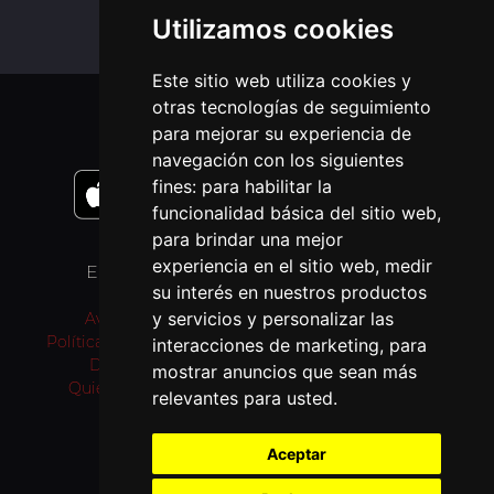
Utilizamos cookies
Este sitio web utiliza cookies y
otras tecnologías de seguimiento
APLICACIONES MÓVIL
para mejorar su experiencia de
navegación con los siguientes
fines:
para habilitar la
funcionalidad básica del sitio web
,
para brindar una mejor
experiencia en el sitio web
,
medir
ENLACES
OTROS IDIOMAS
su interés en nuestros productos
y servicios y personalizar las
Aviso Legal
Pray as you go (inglés)
Política de privacidad
Passo a rezar (portugués)
interacciones de marketing
,
para
Donativos
Prie en Chemin (francés)
mostrar anuncios que sean más
Quiénes somos
Bidden Onderweg
relevantes para usted
.
(neerlandés)
Fi tariqi osally (árabe)
Aceptar